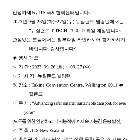
안녕하세요, ITS 국제협력센터입니다.
2023년 9월 26일(화)~27일(수) 뉴질랜드 웰링턴에서는
"뉴질랜드 T-TECH 23"이 개최될 예정입니다.
관심있는 분들께서는 첨부파일 확인하시어 참가하시기
바랍니다. 감사합니다:)
◈ 행사 개요
ㅇ
기 간
: 2023. 09. 26.(
화
)
∼
09. 27.(
수
)
ㅇ 개 최 지
:
뉴질랜드 웰링턴
※
장소
: Takina Convention Centre, Wellington 6011
뉴
질랜드
ㅇ
주
제
:
“Advancing safer, smarter, sustainable transport, for ever
yone”
(
모두를 위한 안전하고 더 지능적이며 지속 가능한 운송 발전
)
ㅇ
주 최
: ITS New Zealand
ㅇ 총회구성 :
기조 연설
,
정부 정책 동향 공유
,
신기술 소