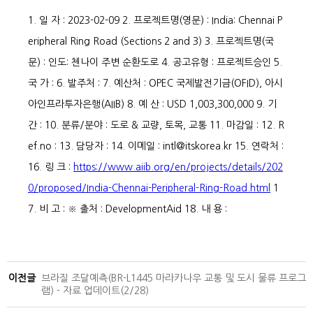
1. 일 자 : 2023-02-09
2. 프로젝트명(영문) : India: Chennai P
eripheral Ring Road (Sections 2 and 3)
3. 프로젝트명(국
문) : 인도: 첸나이 주변 순환도로
4. 공고유형 : 프로젝트승인
5.
국 가 :
6. 발주처 :
7. 예산처 : OPEC 국제발전기금(OFID), 아시
아인프라투자은행(AIIB)
8. 예 산 : USD 1,003,300,000
9. 기
간 :
10. 분류/분야 : 도로 & 교량, 토목, 교통
11. 마감일 :
12. R
ef.no :
13. 담당자 :
14. 이메일 : intl@itskorea.kr
15. 연락처 :
16. 링 크 :
https://www.aiib.org/en/projects/details/202
0/proposed/India-Chennai-Peripheral-Ring-Road.html
1
7. 비 고 : ※ 출처 : DevelopmentAid
18. 내 용 :
이전글
브라질 조달예측(BR-L1445 마라카나우 교통 및 도시 물류 프로그
램) - 자료 업데이트(2/28)