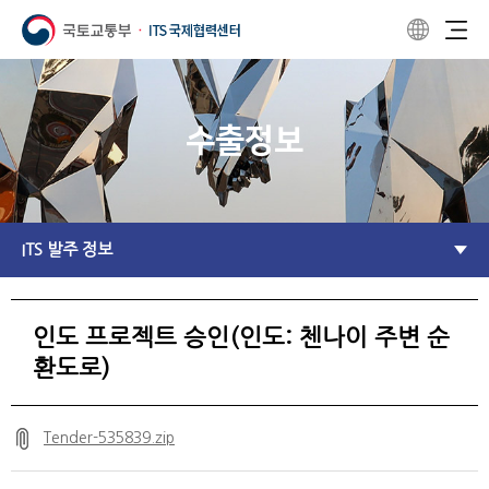
수출정보
ITS 발주 정보
인도 프로젝트 승인(인도: 첸나이 주변 순
환도로)
Tender-535839.zip