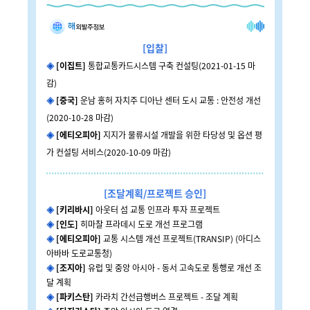
[
입
찰]
◈
[이집트]
통합교통카드시스템 구축 컨설팅(2021-01-15 마
감)
◈
[중국]
운남 홍허 자치주 디아난 센터 도시 교통 : 안전성 개선
(2020-10-28 마감)
◈
[에티오피아]
지지가 물류시설 개발을 위한 타당성 및 옵션 평
가 컨설팅 서비스(2020-10-09 마감)
[조달계획/프로젝트 승인]
◈
[키리바시]
아웃터 섬 교통 인프라 투자 프로젝트
◈
[인도]
히마찰 프라데시 도로 개선 프로그램
◈
[에티오피아]
교통 시스템 개선 프로젝트(TRANSIP) (아디스
아바바 도로교통청)
◈
[조지아]
유럽 및 중앙 아시아 - 동서 고속도로 통행로 개선 조
달 계획
◈
[파키스탄]
카라치 간선급행버스 프로젝트 - 조달 계획