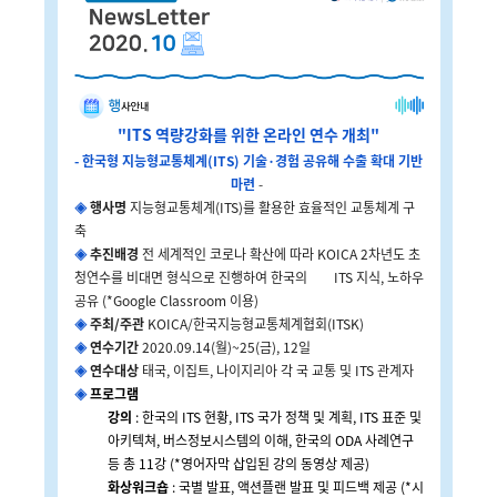
"ITS 역량강화를 위한 온라인 연수 개최"
- 한국형 지능형교통체계(ITS) 기술·경험 공유해 수출 확대 기반
마련
-
◈
행사명
지능형교통체계(ITS)를 활용한 효율적인 교통체계 구
축
◈
추진배경
전 세계적인 코로나 확산에 따라 KOICA 2차년도 초
청연수를 비대면 형식으로 진행하여 한국의 ITS 지식, 노하우
공유 (*Google Classroom 이용)
◈
주최/주관
KOICA/한국지능형교통체계협회(ITSK)
◈
연수기간
2020.09.14(월)~25(금), 12일
◈
연수대상
태국, 이집트, 나이지리아 각 국 교통 및 ITS 관계자
◈
프로그램
강의
: 한국의 ITS 현황, ITS 국가 정책 및 계획, ITS 표준 및
아키텍쳐, 버스정보시스템의 이해, 한국의 ODA 사례연구
등 총 11강 (*영어자막 삽입된 강의 동영상 제공)
화상워크숍
: 국별 발표, 액션플랜 발표 및 피드백 제공 (*시