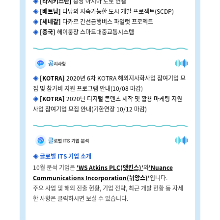
◈
[타지키스탄]
중앙 아시아 도로 연결
◈
[베트남]
다낭의 지속가능한 도시 개발 프로젝트(SCDP)
◈
[세네갈]
다카르 간선급행버스 파일럿 프로젝트
◈
[중국]
헤이룽장 스마트대중교통시스템
◈
[KOTRA]
2020년 6차 KOTRA 해외지사화사업 참여기업 모
집 및 참가비 지원 프로그램 안내(10/08 마감
)
◈
[KOTRA]
2020년 디지털 콘텐츠 제작 및 활용 마케팅 지원
사업 참여기업 모집 안내(기한연장 10/12 마감)
◈
글로벌 ITS 기업 소개
10월 분석 기업은
'WS Atkins PLC(앳킨스)'
와
'Nuance
Communications Incorporation(뉘앙스)'
입니다.
주요 사업 및 해외 진출 현황, 기업 전략, 최근 개발 현황 등 자세
한 사항은 클릭하시면 보실 수 있습니다.