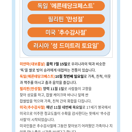
미얀마(대보름날)
음력 7월 15일
로 우리나라의 떡과 비슷한
'똑'을 쌀로 빚어 승려에게 대접하는 전통이 있습니다.
독일(에른테당크페스트)
10월 첫번째 일요일
로 가족, 친척, 이웃
과 맥주를 마시고 춤과 음악을 즐깁니다.
필리핀(만성절)
양력 11월 1일
로 사람들이 고향을
찾아 성묘를 하고, 찹쌀 케이크와 바나나 잎에 싼
찹쌀밥을 먹으며 가족, 친척 간의 화합을 다집니다.
미국(추수감사절)
매년 11월 네번째 목요일
로 17세기 영국에서
미국으로 이주한 청교도들이 수확을 감사한다는 뜻에서 '추수감
사절'이 시작되었습니다.
미국인들은 추수감사절에 그동안 찾아보기 어려웠던 가족이나 지
인을 만나 좋은 시간을 보낸다고 합니다.