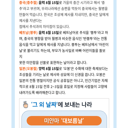
중국(중추절)
음력 8월 15일
로
가을의 중간 시기라고 해서 '중
추'라고 부르며, 우리나라에선 송편을 먹듯이 중국에서는 월병을
만들어 먹습니다. 한국은 조상께 제사를 지내지만, 중국은 달에게
제사를 지낸다는
점에서 추석과의 차이점이 있습니다.
베트남(쭝투)
음력 8월 15일
로 베트남어로 추석을 '쭝투'라고 하
며, 중국의 영향을 받아 월병과
비슷한 음식인 '반쭝투'라는 전통
음식을 먹고 달에게 제사를 지냅니다. 쭝투는 베트남에서 '어린이
날'로 불리기도 하는데, 부모가 농사일로 바빠 어린이들을 돌보
지
못한 미안함을 선물로 표현하는 날이라고 합니다.
일본(오봉절)
양력 8월 15일
로 '오봉'은 수확에 대한 축제보다는
조상들을 기리는 날로 제사와 성묘에 더 신경을 씁니다. 오봉은
일본의 전통 명절이지만 공식 공휴일은 아니고, 민간기업은 자체
적으로 8월 15일 전후 2~3일을 휴일로 지정해 사람들이 고향에
내려가도록 배려해준다고 합니다.