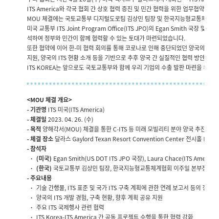
ITS America와 각국 협회 간 상호 협력 증진 및 민간 협력을 위한 업무협약(M
MOU 체결에는 국토교통부 디지털도로팀 김상민 팀장 및 한국지능형교통체계협
미국 교통부 ITS Joint Program Office(ITS JPO)의 Egan Smith 국장 및 IT
석하여 정부와 민간이 함께 협력할 수 있는 토대가 마련되었습니다.
또한 협약에 이어 한-미 협력 회의를 통해 코로나로 인해 중단되었던 양국의 협력 
지원, 양국의 ITS 현황 소개 등을 기반으로 추후 양국 간 실질적인 협력 방안을 
ITS KOREA는 앞으로도 국토교통부와 함께 우리 기업의 수출 발판 마련을 위해
<MOU 체결 개요>
- 기관명
ITS 미국(ITS America)
- 체결일
2023. 04. 26. (수)
- 목적
양해각서(MOU) 체결을 통한 C-ITS 등 미래 모빌리티 분야 양국 추진현황
- 체결 장소
달라스 Gaylord Texan Resort Convention Center 전시홀 E Hall
- 참석자
· (미국)
Egan Smith(US DOT ITS JPO 국장), Laura Chace(ITS America
· (한국)
국토교통부 김상민 팀장, 한국지능형교통체계협회 이주일 본부장 외
- 주요내용
·
기술 간행물, ITS 표준 및 국가 ITS 구축 계획에 관한 연례 보고서 등의 정보 
·
양국의 ITS 개발 경험, 구축 현황, 향후 계획 공유 지원
·
주요 ITS 국제행사 관련 협력
·
ITS Korea-ITS America 간 공동 프로젝트 수행을 통한 협력 강화