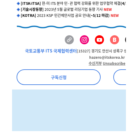
◈
[ITSK-ITSA]
한-미 ITS 분야 민·관 협력 강화를 위한 업무협약 체결
(4/26)
N
◈
[기술시장동향]
2023년 5월 글로벌 리딩기업 동향 기사
NEW
◈
[KOTRA]
2023 KSP 민간제안사업 공모 안내
(~5/12 마감)
NEW
국토교통부 ITS 국제협력센터
[15327] 경기도 안산시 상록구 성호로 3
hazero@itskorea.kr
수신거부
Unsubscribe
구독신청