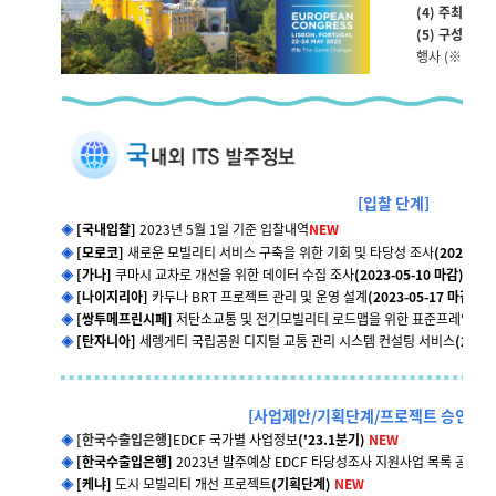
(4) 주최 :
ER
(5) 구성 :
전시
행사 (※ 전시장
[입찰 단계]
◈
[
국내입찰]
2023년 5월 1일 기준 입찰내역
NEW
◈
[모로코]
새로운 모빌리티 서비스 구축을 위한 기회 및 타당성 조사
(2023-05
◈
[가나]
쿠마시 교차로 개선을 위한 데이터 수집 조사
(2023-05-10 마감)
NE
◈
[나이지리아]
카두나 BRT 프로젝트 관리 및 운영 설계
(2023-05-17 마감)
N
◈
[쌍투메프린시페]
저탄소교통 및 전기모빌리티 로드맵을 위한 표준프레임워크
◈
[탄자니아]
세렝게티 국립공원 디지털 교통 관리 시스템 컨설팅 서비스
(2023
[사업제안/기획단계/프로젝트 승인/조
◈
[한국수출입은행]
EDCF 국가별 사업정보
('23.1분기)
NEW
◈
[한국수출입은행]
2023년 발주예상 EDCF 타당성조사 지원사업 목록 공개
(3
◈
[케냐]
도시 모빌리티 개선 프로젝트
(기획단계)
NEW