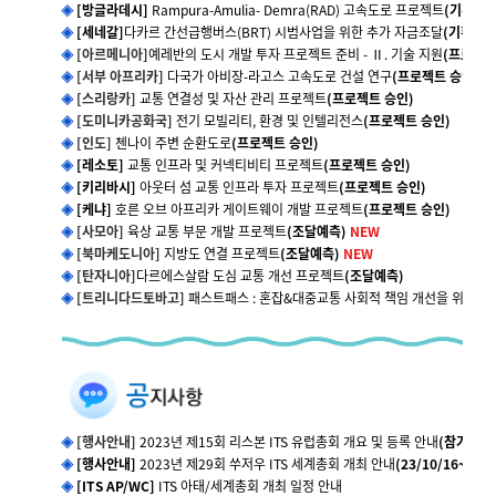
◈
[방글라데시]
Rampura-Amulia- Demra(RAD) 고속도로 프로젝트
(기획단계
◈
[세네갈]
다카르 간선급행버스(BRT) 시범사업을 위한 추가 자금조달
(기획단계
◈
[아르메니아]
예레반의 도시 개발 투자 프로젝트 준비 - Ⅱ. 기술 지원
(프로젝트
◈
[서부 아프리카]
다국가 아비장-라고스 고속도로 건설 연구
(프로젝트 승인)
N
◈
[스리랑카]
교통 연결성 및 자산 관리 프로젝트
(프로젝트 승인)
◈
[도미니카공화국]
전기 모빌리티, 환경 및 인텔리전스
(프로젝트 승인)
◈
[인도]
첸나이 주변 순환도로
(프로젝트 승인)
◈
[레소토]
교통 인프라 및 커넥티비티 프로젝트
(프로젝트 승인)
◈
[키리바시]
아웃터 섬 교통 인프라 투자 프로젝트
(프로젝트 승인)
◈
[케냐]
호른 오브 아프리카 게이트웨이 개발 프로젝트
(프로젝트 승인)
◈
[사모아]
육상 교통 부문 개발 프로젝트
(조달예측)
NEW
◈
[북마케도니아]
지방도 연결 프로젝트
(조달예측)
NEW
◈
[탄자니아]
다르에스살람 도심 교통 개선 프로젝트
(조달예측)
◈
[트리니다드토바고]
패스트패스 : 혼잡&대중교통 사회적 책임 개선을 위한 
◈
[행사안내]
2023년 제15회 리스본 ITS 유럽총회 개요 및 등록 안내
(참가자명
◈
[행사안내]
2023년 제29회 쑤저우 ITS 세계총회 개최 안내
(23/10/16~20 
◈
[ITS AP/WC]
ITS 아태/세계총회 개최 일정 안내