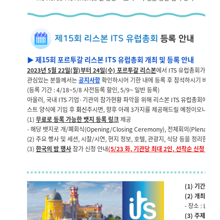
▶ 제15회 포르투갈 리스본 ITS 유럽총회 개최 및 등록 안내
2023년 5월 22일(월)부터 24일(수) 포르투갈 리스본
에서 ITS 유럽총회가 개최
관심있는 분들께서는
공지사항
확인하시어 기한 내에 등록 후 참석하시기 바랍니
(등록 기간 : 4/18~5/8 사전등록 할인, 5/9~ 일반 등록)
아울러, 국내 ITS 기업·기관의 참가현황 파악을 위해 리스본 ITS 유럽총회에 
스트 양식에 기입 후
회신
주시면, 향후 아래 3가지를 제공해드릴 예정이오니 많은
(1)
무료로 등록 가능한 뱃지 등록 링크
제공
- 해당 뱃지로 개
/폐회식(Opening/Closing Ceremony), 전체회의(Plenary 
(2) 주요 행사 및 세션, 시찰/시연, 현지 정보, 호텔, 관광지, 식당 등을 정리한
참가
(3)
한국의 밤 행사
참가 신청 안내
(5/23 화, 기관당 최대 2인, 선착순 신청 마감)
(1) 기간 :
20
(2) 개최국(지)
- 장소 : Lisbo
(3) 주제 :
"IT