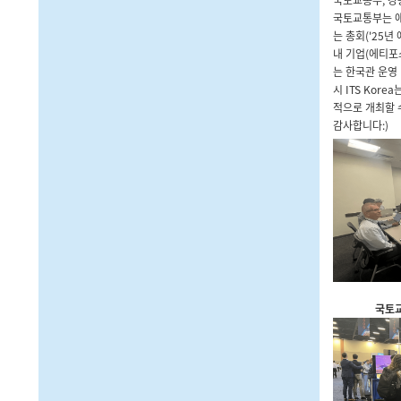
국토교통부는 애리
는 총회('25년
내 기업(에티포스
는 한국관 운영
시 ITS Kor
적으로 개최할 
감사합니다:)
국토교