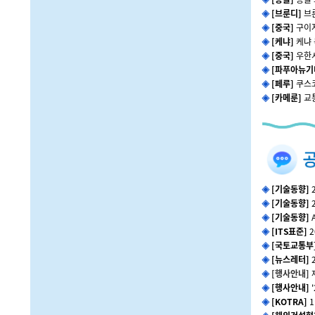
◈
[브룬디]
브
◈
[중국]
구이
◈
[케냐]
케냐 
◈
[중국]
우한시
◈
[파푸아뉴기
◈
[페루]
쿠스
◈
[카메룬]
교
◈
[기술동향]
◈
[기술동향]
◈
[기술동향]
◈
[ITS표준]
2
◈
[국토교통부
◈
[뉴스레터]
◈
[행사안내]
◈
[행사안내]
◈
[KOTRA]