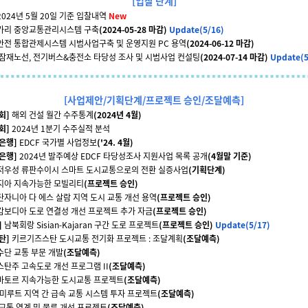
[입찰 단계]
2024년 5월 20일 기준 입찰내역
New
가리 중앙교통관리시스템 구축
(2024-05-28 마감)
Update(5/16)
안전 통합관제시스템 시범사업구축 및 운영지원 PC 용역
(2024-06-12 마감)
 잠재노선, 전기버스&충전소 타당성 조사 및 시범사업 컨설팅
(2024-07-14 마감)
Update(5
[사업제안/기획단계/프로젝트 승인/조달예측]
회]
해외 건설 월간 수주통계
(2024년 4월)
회]
2024년 1분기 수주실적
분석
은행]
EDCF 국가별 사업정보
('24. 4월)
은행]
2024년 발주예상 EDCF 타당성조사 지원사업 목록 공개
(4월말 기준)
저우성 류판수이시 스마트 도시교통으로의 전환 실증사업
(기획단계)
지아 지속가능한 모빌리티
(프로젝트 승인)
탄자니아 다 에스 살람 지역 도시 교통 개선 용역
(프로젝트 승인)
캄보디아 도로 연결성 개선 프로젝트 추가 자금
(프로젝트 승인)
]
남북회랑 Sisian-Kajaran 구간 도로 프로젝트
(프로젝트 승인)
Update(5/17)
탄]
키르기즈스탄 도시교통 전기화 프로젝트 : 조달계획
(조달예측)
수단 교통 부문 개발
(조달예측)
탄주 고속도로 개선 프로그램 II
(조달예측)
바토르 지속가능한 도시교통 프로젝트
(조달예측)
미루트 지역 간 급속 교통 시스템 투자 프로젝트
(조달예측)
교통 연계 및 물류 개선 프로젝트
(조달예측)