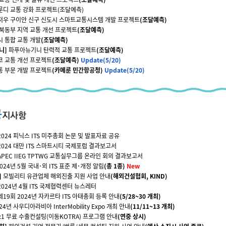
룬디 교통 강화 프로젝트
(조달예측)
저우 구이안 신구 신도시 스마트교통시스템 개발 프로젝트
(조달예측)
북동부 지역 교통 개선 프로젝트
(조달예측)
 통합 교통 개발
(조달예측)
니]
파푸아뉴기니 탄력적 교통 프로젝트
(조달예측)
코 교통 개선 프로젝트
(조달예측)
Update(5/20)
통 부문 개발 프로젝트
(카메룬 민간항공청)
Update(5/20)
2024 피닉스 ITS 미주총회 논문 및 발표자료 공유
2024 대만 ITS 스마트시티 국제포럼 결과보고서
APEC IIEG TPTWG 교통실무그룹 온라인 회의 결과보고서
024년 5월 국내
･
외 ITS 표준 제
･
개정 알림
(총 1종)
New
]
모빌리티 유관업체 해외진출 지원 사업 안내
(해외건설협회, KIND)
2024년 4월 ITS 국제협력센터 뉴스레터
제19회 2024년 자카르타 ITS 아태총회 등록 안내
(5/28~30 개최)
'24년 사우디아라비아 InterMobility Expo 개최 안내
(11/11~13 개최)
1:1 무료 수출컨설팅(이동KOTRA) 프로그램 안내
(연중 상시)