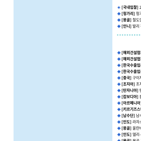
◈
[국내입찰]
◈
[헝가리]
헝
◈
[몽골]
철도
◈
[인니]
발리
◈
[해외건설협
◈
[해외건설협
◈
[한국수출입
◈
[한국수출입
◈
[중국]
구이
◈
[조지아]
조
◈
[탄자니아]
◈
[캄보디아]
◈
[아르메니아
◈
[키르기즈스
◈
[남수단]
남
◈
[인도]
라자스
◈
[몽골]
울란
◈
[인도]
델리-
◈
[몽골]
몽골 