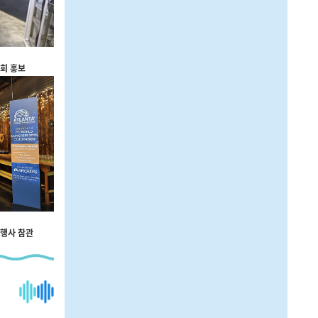
총회 홍보
념행사 참관