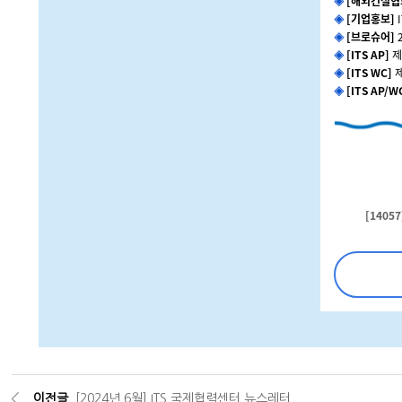
◈
[해외건설협
◈
[기업홍보]
◈
[브로슈어]
◈
[ITS AP]
제
◈
[ITS WC]
◈
[ITS AP/W
[1405
이전글
[2024년 6월] ITS 국제협력센터 뉴스레터