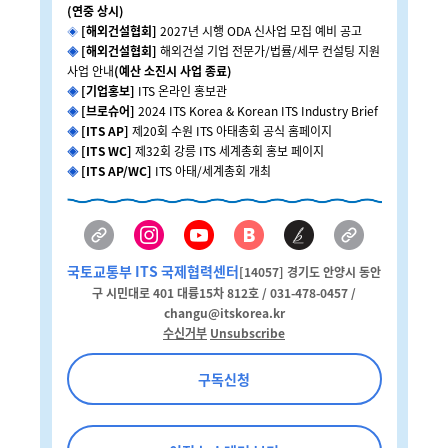
(연중 상시)
◈
[해외건설협회]
2027년 시행 ODA 신사업 모집 예비 공고
◈
[해외건설협회]
해외건설 기업 전문가/법률/세무 컨설팅 지원
사업 안내
(예산 소진시 사업 종료)
◈
[기업홍보]
ITS 온라인 홍보관
◈
[브로슈어]
2024 ITS Korea & Korean ITS Industry Brief
◈
[ITS AP]
제20회 수원 ITS 아태총회 공식 홈페이지
◈
[ITS WC]
제32회 강릉 ITS 세계총회 홍보 페이지
◈
[ITS AP/WC]
ITS 아태/세계총회 개최
국토교통부 ITS 국제협력센터
[14057] 경기도 안양시 동안
구 시민대로 401 대륭15차 812호 / 031-478-0457 /
changu@itskorea.kr
수신거부
Unsubscribe
구독신청