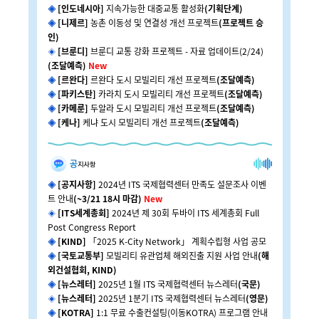
◈
[인도네시아]
지속가능한 대중교통 활성화
(기획단계)
◈
[니제르]
농촌 이동성 및 연결성 개선 프로젝트
(프로젝트 승
인)
◈
[브룬디]
브룬디 교통 강화 프로젝트 - 자료 업데이트(2/24)
(조달예측)
New
◈
[르완다]
르완다 도시 모빌리티 개선 프로젝트
(조달예측)
◈
[파키스탄]
카라치
도시 모빌리티 개선 프로젝트
(조달예측)
◈
[카메룬]
두알라 도시 모빌리티 개선 프로젝트
(조달예측)
◈
[케나]
케냐 도시 모빌리티 개선 프로젝트
(조달예측)
◈
[공지사항]
2024년 ITS 국제협력센터 만족도 설문조사 이벤
트 안내
(~3/21 18시 마감)
New
◈
[ITS세계총회]
2024년 제 30회 두바이 ITS 세계총회 Full
Post Congress Report
◈
[KIND]
「2025 K-City Network」 계획수립형 사업 공모
◈
[국토교통부]
모빌리티 유관업체 해외진출 지원 사업 안내
(해
외건설협회, KIND)
◈
[뉴스레터]
2025년 1월 ITS 국제협력센터 뉴스레터
(국문)
◈
[뉴스레터]
2025년 1분기 ITS 국제협력센터 뉴스레터
(영문)
◈
[KOTRA]
1:1 무료 수출컨설팅(이동KOTRA) 프로그램 안내